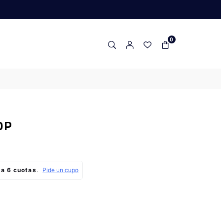
0
OP
o