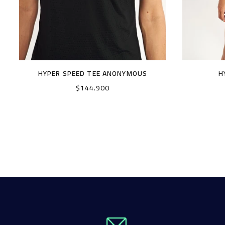
HYPER SPEED TEE ANONYMOUS
H
Precio
$144.900
habitual