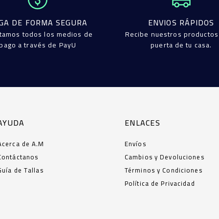
GA DE FORMA SEGURA
ENVIOS RÁPIDOS
tamos todos los medios de
Recibe nuestros productos
pago a través de PayU
puerta de tu casa.
AYUDA
ENLACES
Acerca de A.M
Envíos
Contáctanos
Cambios y Devoluciones
Guía de Tallas
Términos y Condiciones
Política de Privacidad