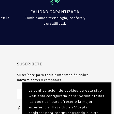
CALIDAD GARANTIZADA
 en la
Combinamos tecnología, confort y
versatilidad.
SUSCRIBETE
Suscríbete para recibir información sobre
lanzamientos y campañas
La configuración de cookies de este sitio
SUSCRIBIR
web está configurada para "permitir todas
las cookies" para ofrecerle la mejor
experiencia. Haga clic en "Aceptar
Facebook
Instagram
TikTok
Whatsapp
cookies" para continuar usando el sitio.