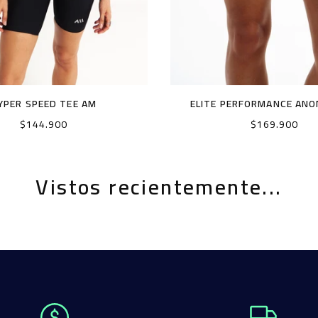
YPER SPEED TEE AM
ELITE PERFORMANCE AN
Precio
Precio
$144.900
$169.900
habitual
habitual
Vistos recientemente...