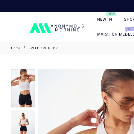
Ir
directamente
NEW
al
NEW IN
SHO
contenido
HOT!
ANONYMOUS
MARATÓN MEDELL
MORNING
Home
SPEED CROP TOP