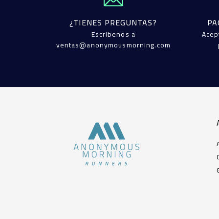
¿TIENES PREGUNTAS?
PA
Escribenos a
Acep
ventas@anonymousmorning.com