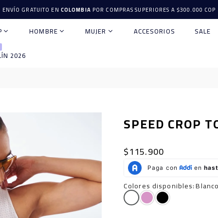
ENVÍO GRATUITO EN
COLOMBIA
POR COMPRAS SUPERIORES A $300.000 COP
P
HOMBRE
MUJER
ACCESORIOS
SALE
ÍN 2026
SPEED CROP T
$115.900
Precio
habitual
Colores disponibles
:
Blanc