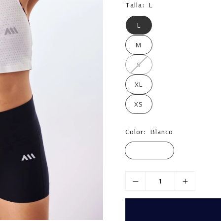
Talla:
L
L
M
S
XL
XS
Color:
Blanco