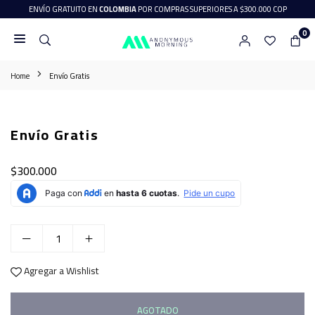
Ir
ENVÍO GRATUITO EN
COLOMBIA
POR COMPRAS SUPERIORES A $300.000 COP
directamente
0
al
ANONYMOUS
contenido
MORNING
Home
Envío Gratis
Envío Gratis
$300.000
Precio
habitual
Agregar a Wishlist
AGOTADO