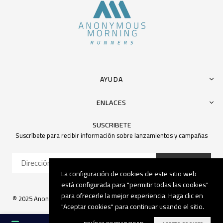
AYUDA
ENLACES
SUSCRIBETE
Suscríbete para recibir información sobre lanzamientos y campañas
SUSCRIBIR
La configuración de cookies de este sitio web
Facebook
Instagram
TikTok
Whatsapp
está configurada para "permitir todas las cookies"
para ofrecerle la mejor experiencia. Haga clic en
© 2025 Anonymous Morning. Todos los derechos reservados. | Creado
"Aceptar cookies" para continuar usando el sitio.
por
Aliria & Web